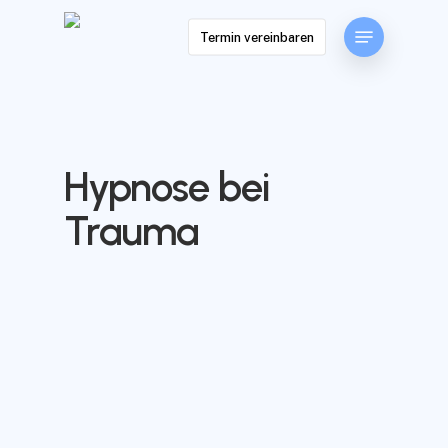
Skip
Menu
to
Termin vereinbaren
main
content
Hypnose bei
Trauma