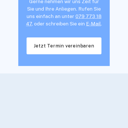
Gerne nehmen wir uns Zeit für
Sie und Ihre Anliegen. Rufen Sie
uns einfach an unter
079 773 18
47
, oder schreiben Sie ein
E-Mail
.
Jetzt Termin vereinbaren